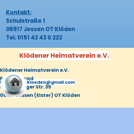
Kontakt:
Schulstraße 1
06917 Jessen OT Klöden
Tel.
0151 42 43 0 222
Klödener Heimatverein e.V.
Klödener Heimatverein e.V.
Frank Zarrad
(03 53 88) 20 568
Homepage.Kloeden@gmail.com
Schützberger Str. 35
06917 Jessen (Elster) OT Klöden
Zurück zum Seiteninhalt