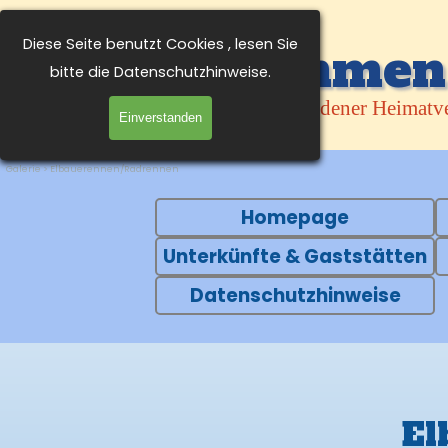
Direkt zum Seiteninhalt
Diese Seite benutzt Cookies , lesen Sie
Willkommen 
Facebook
bitte die Datenschutzhinweise.
Klödener Heimatve
Einverstanden
Galerie > Elbauerennen/Radrennen
Menü überspringen
Homepage
Unterkünfte & Gaststätten
Datenschutzhinweise
El