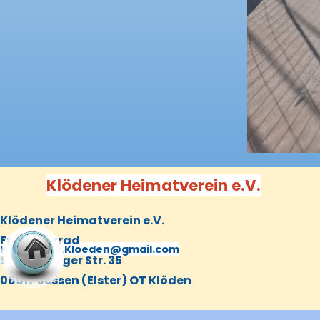
Klödener Heimatverein e.V.
Klödener Heimatverein e.V.
Frank Zarrad
(03 53 88) 20 568
Homepage.Kloeden@gmail.com
Schützberger Str. 35
06917 Jessen (Elster) OT Klöden
Zurück zum Seiteninhalt